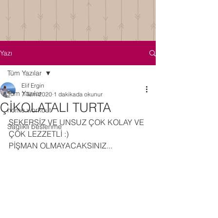
Yazı
Tüm Yazılar
Elif Ergin
Tüm Yazılar
7 Tem 2020
1 dakikada okunur
ÇİKOLATALI TURTA
home workout
ŞEKERSİZ VE UNSUZ ÇOK KOLAY VE 
Sağlıklı beslenme
ÇOK LEZZETLİ :)
PİŞMAN OLMAYACAKSINIZ...