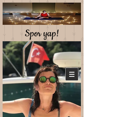
Spor yap!
Saglıklı beslen!
Mutlu kal