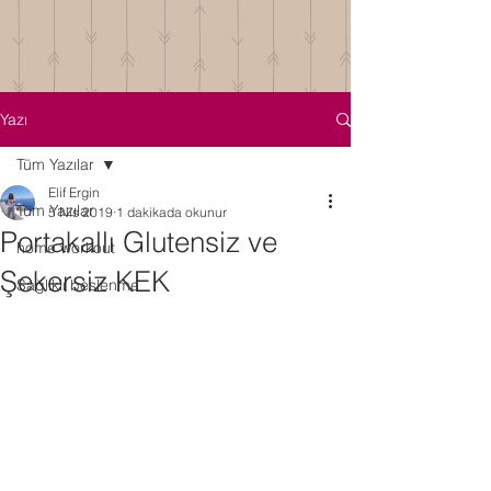
Yazı
Tüm Yazılar
Elif Ergin
Tüm Yazılar
5 Nis 2019
1 dakikada okunur
Portakallı Glutensiz ve
home workout
Şekersiz KEK
Sağlıklı beslenme