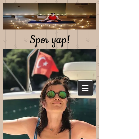
Spor yap!
Saglıklı beslen!
Mutlu kal