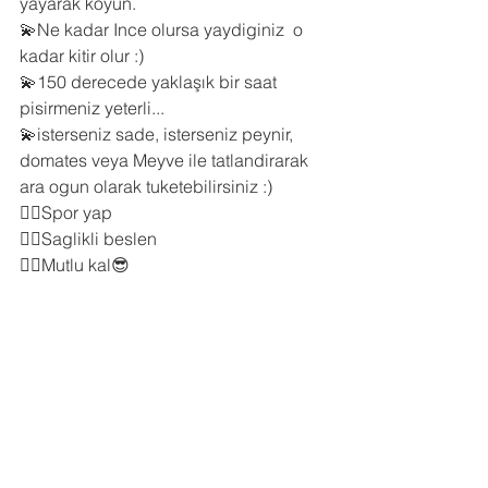
yayarak koyun.
💫Ne kadar Ince olursa yaydiginiz  o 
kadar kitir olur :)
💫150 derecede yaklaşık bir saat 
pisirmeniz yeterli...
💫isterseniz sade, isterseniz peynir, 
domates veya Meyve ile tatlandirarak 
ara ogun olarak tuketebilirsiniz :)
👌🏼Spor yap
👌🏼Saglikli beslen
👌🏼Mutlu kal😎
Sağlıklı beslenme