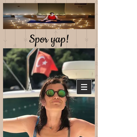
Spor yap!
Saglıklı beslen!
Mutlu kal