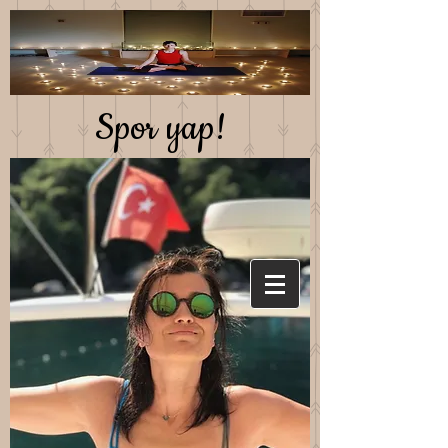
Spor yap!
Saglıklı beslen!
Mutlu kal