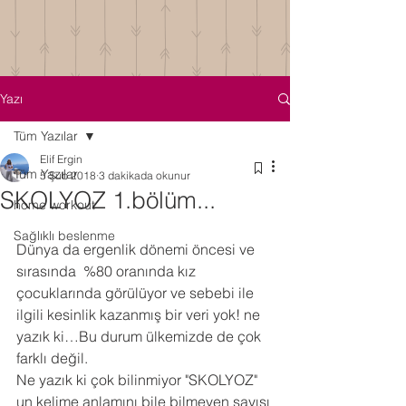
Yazı
Tüm Yazılar
Elif Ergin
Tüm Yazılar
5 Şub 2018
3 dakikada okunur
SKOLYOZ 1.bölüm...
home workout
Sağlıklı beslenme
Dünya da ergenlik dönemi öncesi ve 
sırasında  %80 oranında kız 
çocuklarında görülüyor ve sebebi ile 
ilgili kesinlik kazanmış bir veri yok! ne 
yazık ki…Bu durum ülkemizde de çok 
farklı değil.
Ne yazık ki çok bilinmiyor "SKOLYOZ" 
un kelime anlamını bile bilmeyen sayısı 