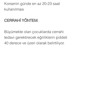
Korsenin günde en az 20-23 saat 
kullanılması
CERRAHİ YÖNTEM: 
Büyümekte olan çocuklarda cerrahi 
tedavi gerektirecek eğriliklerin şiddeti 
40 derece ve üzeri olarak belirtiliyor. 
Büyümesini tamamlamış kişilerde ise 
cerrahi kararı torasik (sırt bölgesi) 
eğrilikler için 45-50 derece üzeri ve 
lomber (bel bölgesi) eğrilikler için 40 
derece üzerinde veriliyor. Ancak, 
eğrilik şiddeti dışında ameliyat kararını 
etkiyebilecek birçok faktör olabiliyor:
Etkilenen bölgenin omurganın 
neresinde olduğu.