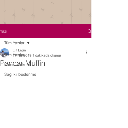
Yazı
Tüm Yazılar
Elif Ergin
Tüm Yazılar
17 Nis 2019
1 dakikada okunur
Pancar Muffin
home workout
Sağlıklı beslenme