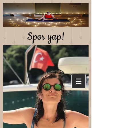
Spor yap!
Saglıklı beslen!
Mutlu kal