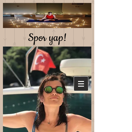
Spor yap!
Saglıklı beslen!
Mutlu kal