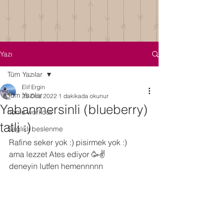
Yazı
Tüm Yazılar
Elif Ergin
Tüm Yazılar
25 Oca 2022
1 dakikada okunur
Yabanmersinli (blueberry)
home workout
tatli :)
Sağlıklı beslenme
Rafine seker yok :) pisirmek yok :)
ama lezzet Ates ediyor 🥳✌️
deneyin lutfen hemennnnn